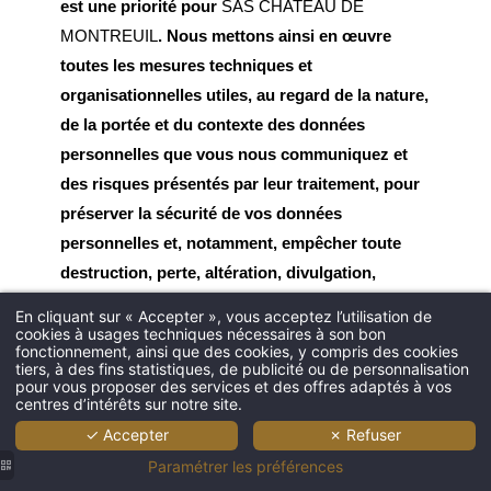
est une priorité pour
SAS CHATEAU DE
MONTREUIL
. Nous mettons ainsi en œuvre
toutes les mesures techniques et
organisationnelles utiles, au regard de la nature,
de la portée et du contexte des données
personnelles que vous nous communiquez et
des risques présentés par leur traitement, pour
préserver la sécurité de vos données
personnelles et, notamment, empêcher toute
destruction, perte, altération, divulgation,
intrusion ou accès non autorisé à ces données,
En cliquant sur « Accepter », vous acceptez l’utilisation de
de manière accidentelle ou illicite.
cookies à usages techniques nécessaires à son bon
fonctionnement, ainsi que des cookies, y compris des cookies
tiers, à des fins statistiques, de publicité ou de personnalisation
pour vous proposer des services et des offres adaptés à vos
Nous vous proposons un système de paiement
centres d’intérêts sur notre site.
en ligne sécurisé grâce aux dernières
✓ Accepter
✗ Refuser
technologies en vigueur.
Paramétrer les préférences