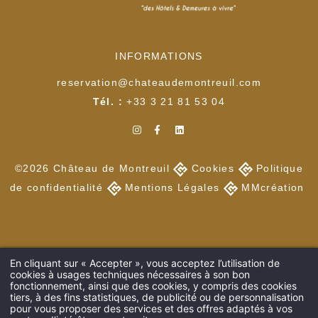
INFORMATIONS
reservation@chateaudemontreuil.com
Tél. :
+33 3 21 81 53 04
©2026 Château de Montreuil
Cookies
Politiq
ue
de confidentialité
Mentions Légales
MMcréation
En cliquant sur « Accepter », vous acceptez l’utilisation de
cookies à usages techniques nécessaires à son bon
fonctionnement, ainsi que des cookies, y compris des cookies
tiers, à des fins statistiques, de publicité ou de personnalisation
pour vous proposer des services et des offres adaptés à vos